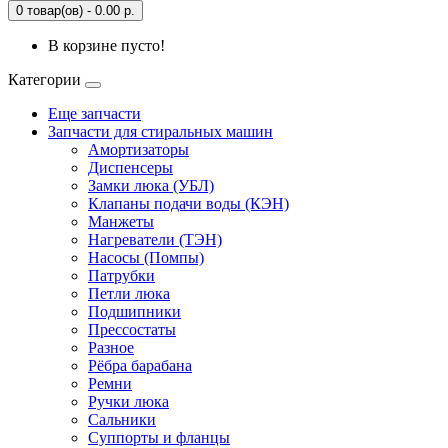
0 товар(ов) - 0.00 р.
В корзине пусто!
Категории
Еще запчасти
Запчасти для стиральных машин
Амортизаторы
Диспенсеры
Замки люка (УБЛ)
Клапаны подачи воды (КЭН)
Манжеты
Нагреватели (ТЭН)
Насосы (Помпы)
Патрубки
Петли люка
Подшипники
Прессостаты
Разное
Рёбра барабана
Ремни
Ручки люка
Сальники
Суппорты и фланцы