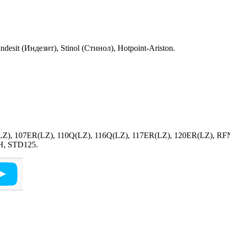
sit (Индезит), Stinol (Стинол), Hotpoint-Ariston.
LZ), 107ER(LZ), 110Q(LZ), 116Q(LZ), 117ER(LZ), 120ER(LZ), RF
H, STD125.