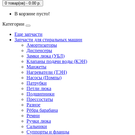
0 товар(ов) - 0.00 р.
В корзине пусто!
Категории
Еще запчасти
Запчасти для стиральных машин
Амортизаторы
Диспенсеры
Замки люка (УБЛ)
Клапаны подачи воды (КЭН)
Манжеты
Нагреватели (ТЭН)
Насосы (Помпы)
Патрубки
Петли люка
Подшипники
Прессостаты
Разное
Рёбра барабана
Ремни
Ручки люка
Сальники
Суппорты и фланцы