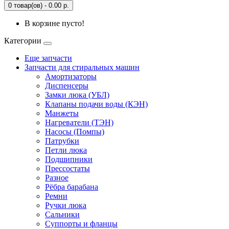
0 товар(ов) - 0.00 р.
В корзине пусто!
Категории
Еще запчасти
Запчасти для стиральных машин
Амортизаторы
Диспенсеры
Замки люка (УБЛ)
Клапаны подачи воды (КЭН)
Манжеты
Нагреватели (ТЭН)
Насосы (Помпы)
Патрубки
Петли люка
Подшипники
Прессостаты
Разное
Рёбра барабана
Ремни
Ручки люка
Сальники
Суппорты и фланцы