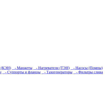
 (КЭН)
- Манжеты
- Нагреватели (ТЭН)
- Насосы (Помпы)
и
- Суппорты и фланцы
- Тахогенераторы
- Фильтры слива