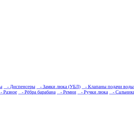
ы
- Диспенсеры
- Замки люка (УБЛ)
- Клапаны подачи воды
 Разное
- Рёбра барабана
- Ремни
- Ручки люка
- Сальник