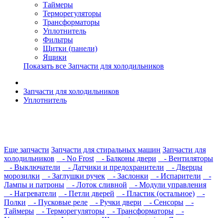
Таймеры
Терморегуляторы
Трансформаторы
Уплотнитель
Фильтры
Щитки (панели)
Ящики
Показать все Запчасти для холодильников
Запчасти для холодильников
Уплотнитель
Еще запчасти
Запчасти для стиральных машин
Запчасти для
холодильников
- No Frost
- Балконы двери
- Вентиляторы
- Выключатели
- Датчики и предохранители
- Дверцы
морозилки
- Заглушки ручек
- Заслонки
- Испарители
-
Лампы и патроны
- Лоток сливной
- Модули управления
- Нагреватели
- Петли дверей
- Пластик (остальное)
-
Полки
- Пусковые реле
- Ручки двери
- Сенсоры
-
Таймеры
- Терморегуляторы
- Трансформаторы
-