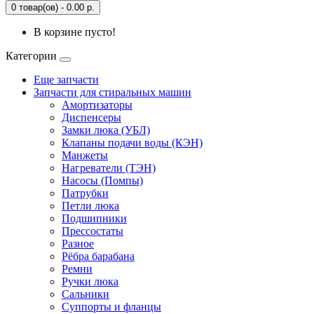
0 товар(ов) - 0.00 р.
В корзине пусто!
Категории
Еще запчасти
Запчасти для стиральных машин
Амортизаторы
Диспенсеры
Замки люка (УБЛ)
Клапаны подачи воды (КЭН)
Манжеты
Нагреватели (ТЭН)
Насосы (Помпы)
Патрубки
Петли люка
Подшипники
Прессостаты
Разное
Рёбра барабана
Ремни
Ручки люка
Сальники
Суппорты и фланцы