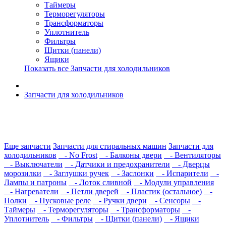
Таймеры
Терморегуляторы
Трансформаторы
Уплотнитель
Фильтры
Щитки (панели)
Ящики
Показать все Запчасти для холодильников
Запчасти для холодильников
Еще запчасти
Запчасти для стиральных машин
Запчасти для
холодильников
- No Frost
- Балконы двери
- Вентиляторы
- Выключатели
- Датчики и предохранители
- Дверцы
морозилки
- Заглушки ручек
- Заслонки
- Испарители
-
Лампы и патроны
- Лоток сливной
- Модули управления
- Нагреватели
- Петли дверей
- Пластик (остальное)
-
Полки
- Пусковые реле
- Ручки двери
- Сенсоры
-
Таймеры
- Терморегуляторы
- Трансформаторы
-
Уплотнитель
- Фильтры
- Щитки (панели)
- Ящики