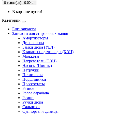
0 товар(ов) - 0.00 р.
В корзине пусто!
Категории
Еще запчасти
Запчасти для стиральных машин
Амортизаторы
Диспенсеры
Замки люка (УБЛ)
Клапаны подачи воды (КЭН)
Манжеты
Нагреватели (ТЭН)
Насосы (Помпы)
Патрубки
Петли люка
Подшипники
Прессостаты
Разное
Рёбра барабана
Ремни
Ручки люка
Сальники
Суппорты и фланцы